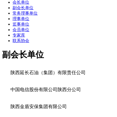
会长单位
副会长单位
常务理事单位
理事单位
监事单位
会员单位
专家库
联系协会
副会长单位
陕西延长石油（集团）有限责任公司
中国电信股份有限公司陕西分公司
陕西金盾安保集团有限公司