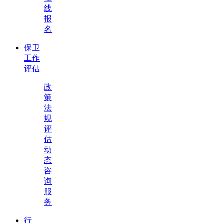
线
报
名
保卫
工作
评估
政
策
法
规
评
估
动
态
咨
询
服
务
行