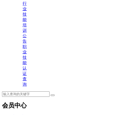
行
业
技
能
培
训
公
告
职
业
技
能
认
证
查
询
会员中心