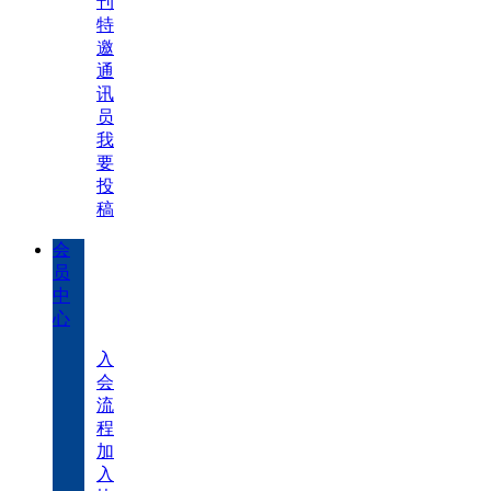
刊
特
邀
通
讯
员
我
要
投
稿
会
员
中
心
入
会
流
程
加
入