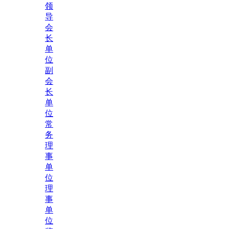
领
导
会
长
单
位
副
会
长
单
位
常
务
理
事
单
位
理
事
单
位