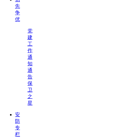
先
争
优
党
建
工
作
通
知
通
告
保
卫
之
星
安
防
专
栏