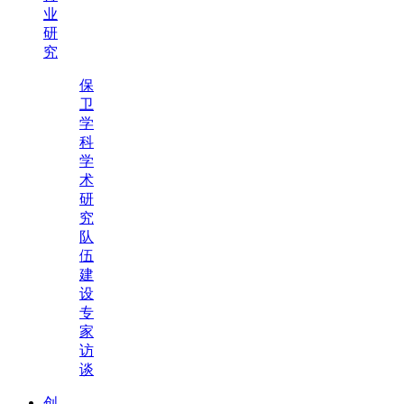
业
研
究
保
卫
学
科
学
术
研
究
队
伍
建
设
专
家
访
谈
创