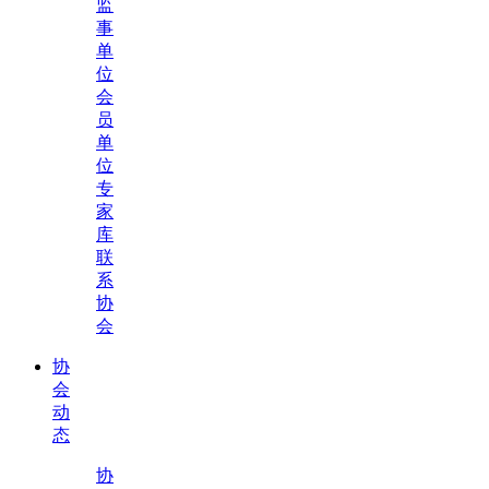
监
事
单
位
会
员
单
位
专
家
库
联
系
协
会
协
会
动
态
协