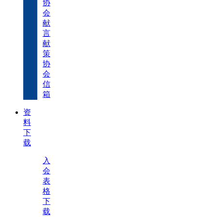
协
会
献
言
献
策
协
会
信
箱
资
料
下
载
入
会
表
格
下
载