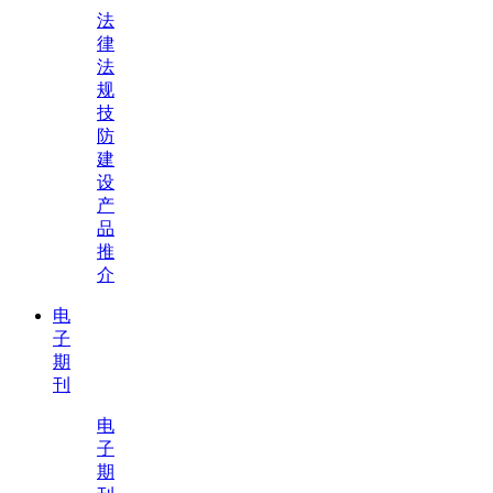
法
律
法
规
技
防
建
设
产
品
推
介
电
子
期
刊
电
子
期