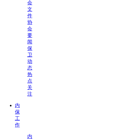
会
文
件
协
会
要
闻
保
卫
动
态
热
点
关
注
内
保
工
作
内