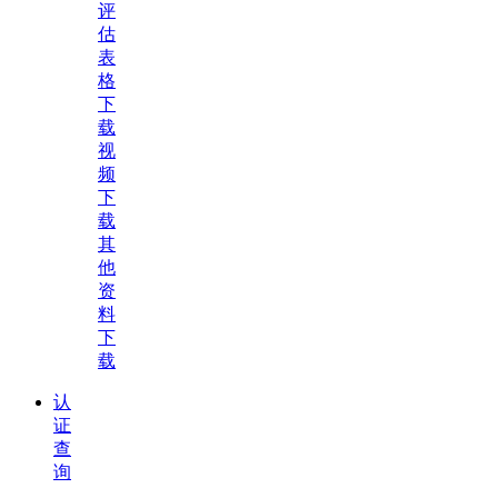
评
估
表
格
下
载
视
频
下
载
其
他
资
料
下
载
认
证
查
询