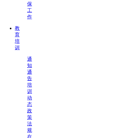
保
工
作
教
育
培
训
通
知
通
告
培
训
动
态
政
策
法
规
在