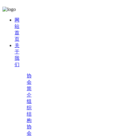
网
站
首
页
关
于
我
们
协
会
简
介
组
织
结
构
协
会