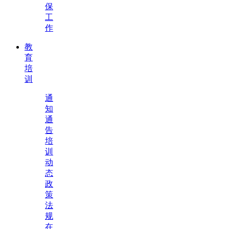
保
工
作
教
育
培
训
通
知
通
告
培
训
动
态
政
策
法
规
在