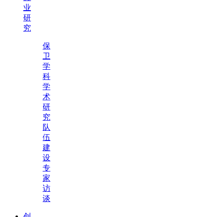
业
研
究
保
卫
学
科
学
术
研
究
队
伍
建
设
专
家
访
谈
创