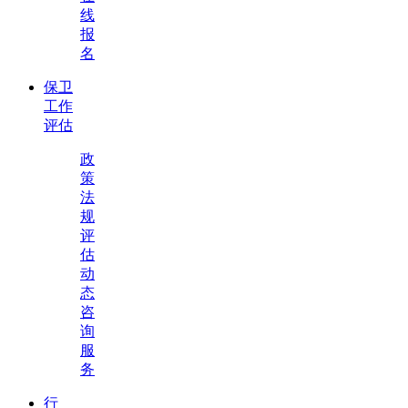
线
报
名
保卫
工作
评估
政
策
法
规
评
估
动
态
咨
询
服
务
行