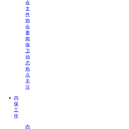
会
文
件
协
会
要
闻
保
卫
动
态
热
点
关
注
内
保
工
作
内