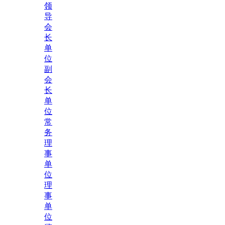
领
导
会
长
单
位
副
会
长
单
位
常
务
理
事
单
位
理
事
单
位