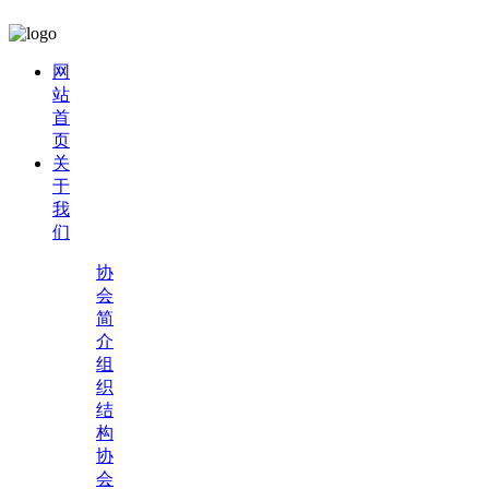
网
站
首
页
关
于
我
们
协
会
简
介
组
织
结
构
协
会