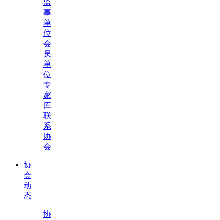
监
事
单
位
会
员
单
位
专
家
库
联
系
协
会
协
会
动
态
协