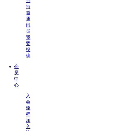
刊
特
邀
通
讯
员
我
要
投
稿
会
员
中
心
入
会
流
程
加
入