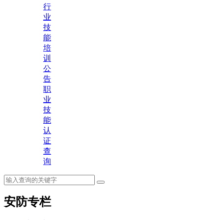
行
业
技
能
培
训
公
告
职
业
技
能
认
证
查
询
安防专栏