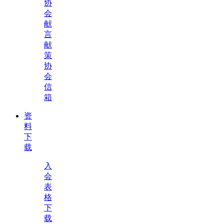
协
会
献
言
献
策
协
会
信
箱
资
料
下
载
入
会
表
格
下
载