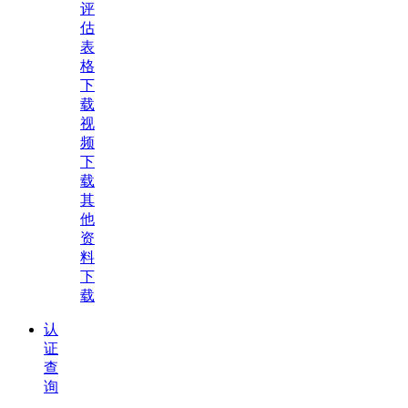
评
估
表
格
下
载
视
频
下
载
其
他
资
料
下
载
认
证
查
询