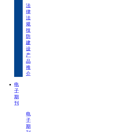
法
律
法
规
技
防
建
设
产
品
推
介
电
子
期
刊
电
子
期