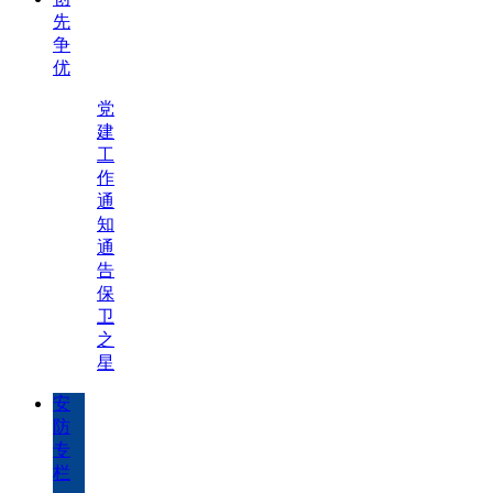
先
争
优
党
建
工
作
通
知
通
告
保
卫
之
星
安
防
专
栏