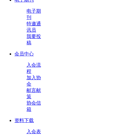
电子期
刊
特邀通
讯员
我要投
稿
会员中心
入会流
程
加入协
会
献言献
策
协会信
箱
资料下载
入会表