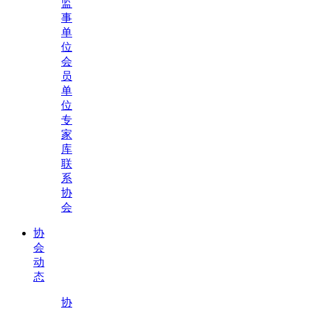
监
事
单
位
会
员
单
位
专
家
库
联
系
协
会
协
会
动
态
协