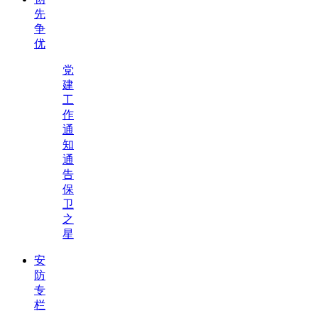
先
争
优
党
建
工
作
通
知
通
告
保
卫
之
星
安
防
专
栏