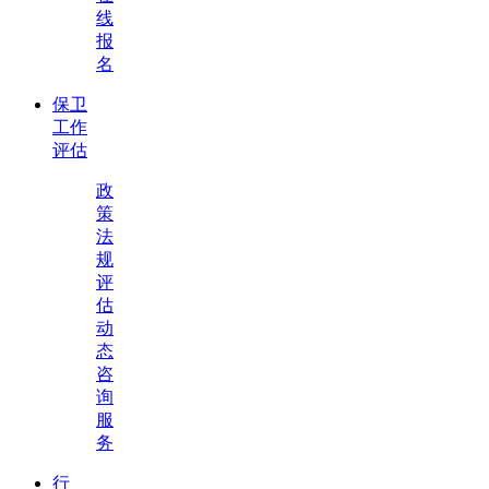
线
报
名
保卫
工作
评估
政
策
法
规
评
估
动
态
咨
询
服
务
行