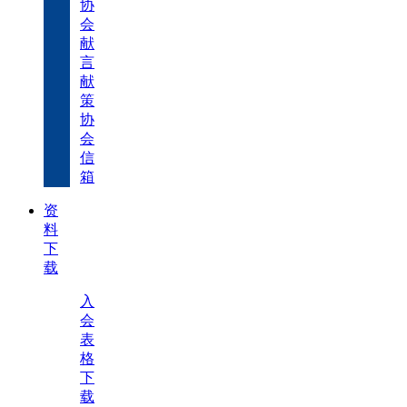
协
会
献
言
献
策
协
会
信
箱
资
料
下
载
入
会
表
格
下
载