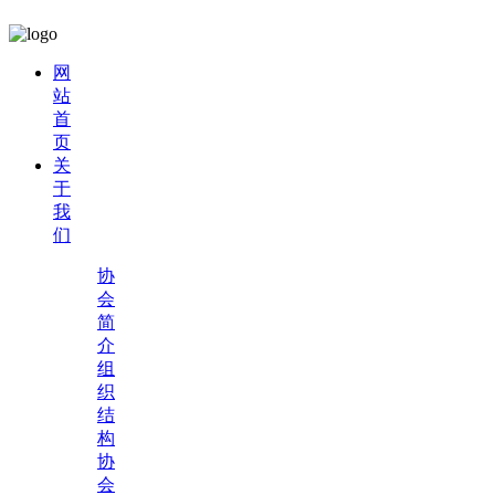
网
站
首
页
关
于
我
们
协
会
简
介
组
织
结
构
协
会