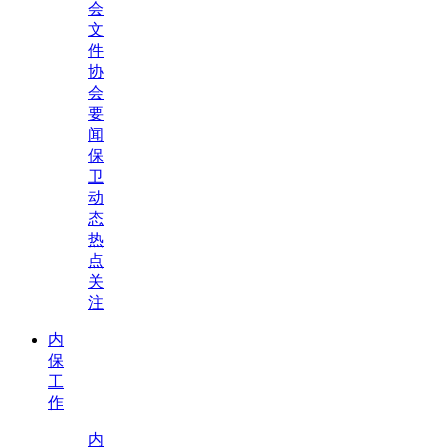
会
文
件
协
会
要
闻
保
卫
动
态
热
点
关
注
内
保
工
作
内