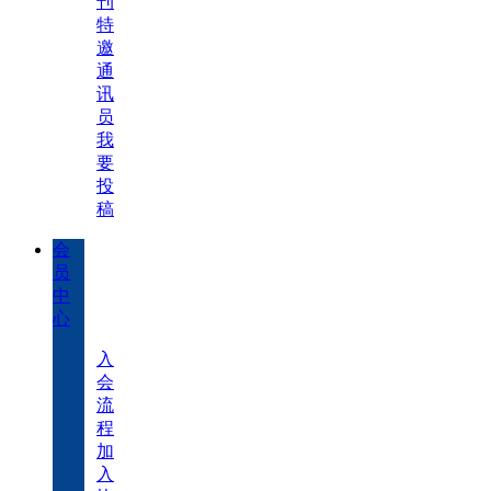
刊
特
邀
通
讯
员
我
要
投
稿
会
员
中
心
入
会
流
程
加
入