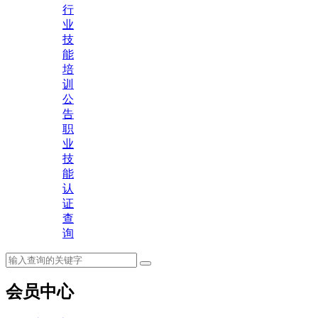
行
业
技
能
培
训
公
告
职
业
技
能
认
证
查
询
会员中心