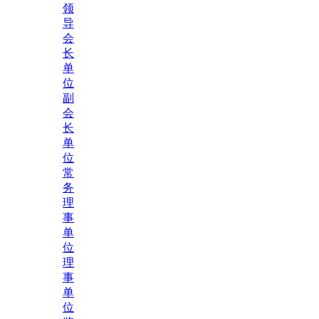
领
导
会
长
单
位
副
会
长
单
位
常
务
理
事
单
位
理
事
单
位