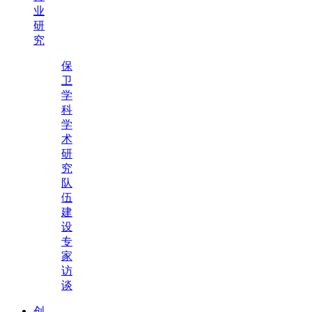
业
研
究
保
卫
学
科
学
术
研
究
队
伍
建
设
专
家
访
谈
创