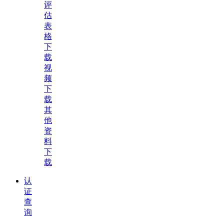
评
估
表
格
下
载
视
频
下
载
其
他
资
料
下
载
认
证
查
询