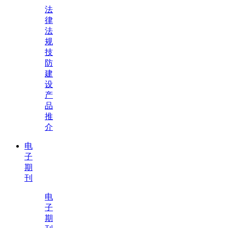
法
律
法
规
技
防
建
设
产
品
推
介
电
子
期
刊
电
子
期