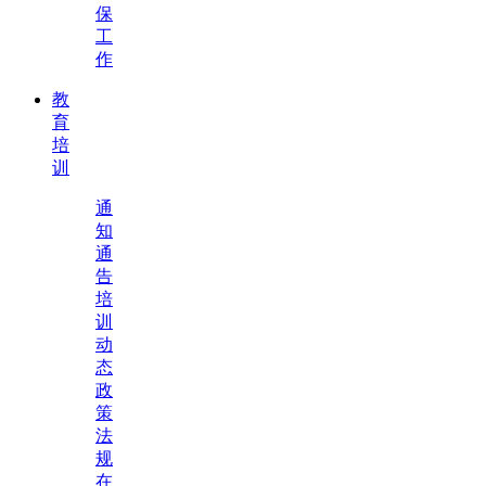
保
工
作
教
育
培
训
通
知
通
告
培
训
动
态
政
策
法
规
在